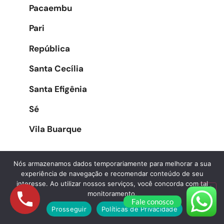
Pacaembu
Pari
República
Santa Cecília
Santa Efigênia
Sé
Vila Buarque
Nós armazenamos dados temporariamente para melhorar a sua
Zona Oeste
experiência de navegação e recomendar conteúdo de seu
interesse. Ao utilizar nossos serviços, você concorda com tal
monitoramento.
Água Branca
Fale conosco
Prosseguir
Políticas de Privacidade
Alphaville