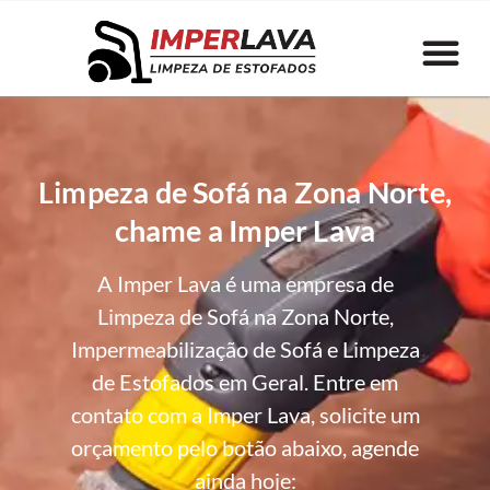
Limpeza de Sofá na Zona Norte,
chame a Imper Lava
A Imper Lava é uma empresa de
Limpeza de Sofá na Zona Norte,
Impermeabilização de Sofá e Limpeza
de Estofados em Geral. Entre em
contato com a Imper Lava, solicite um
orçamento pelo botão abaixo, agende
ainda hoje: