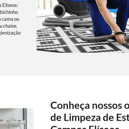
 Elíseos:
 bichinho
á cama ou
u chaise,
gienização
Conheça nossos o
de Limpeza de Es
Campos Elíseos