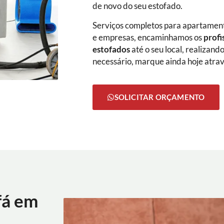
de novo do seu estofado.
Serviços completos para apartamento
e empresas, encaminhamos os
profi
estofados
até o seu local, realizan
necessário, marque ainda hoje atra
SOLICITAR ORÇAMENTO
fá em