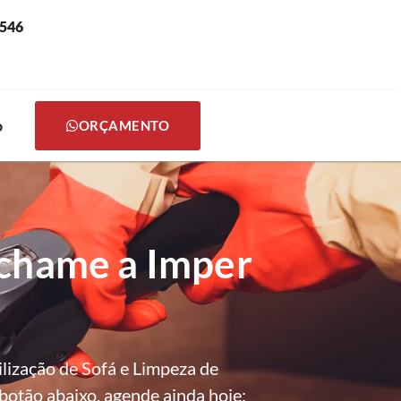
0546
o
ORÇAMENTO
 chame a Imper
ização de Sofá e Limpeza de
botão abaixo, agende ainda hoje: