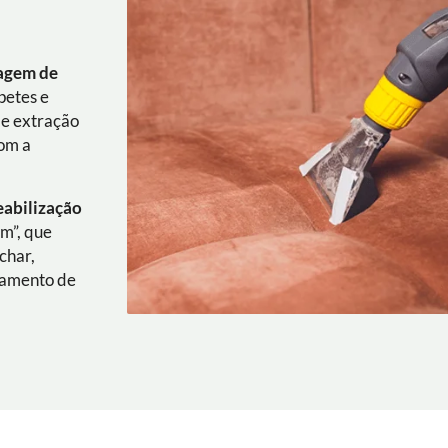
vagem de
petes e
de extração
com a
eabilização
em”, que
char,
rçamento de