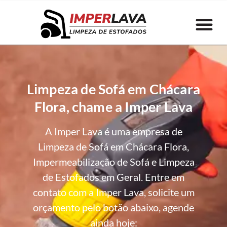
Limpeza de Sofá em Chácara
Flora, chame a Imper Lava
A Imper Lava é uma empresa de
Limpeza de Sofá em Chácara Flora,
Impermeabilização de Sofá e Limpeza
de Estofados em Geral. Entre em
contato com a Imper Lava, solicite um
orçamento pelo botão abaixo, agende
ainda hoje: