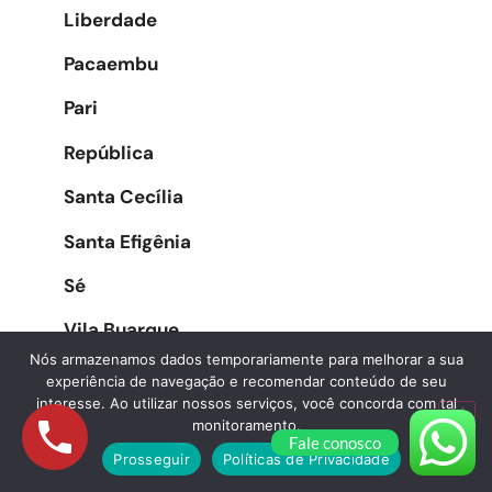
Liberdade
Pacaembu
Pari
República
Santa Cecília
Santa Efigênia
Sé
Vila Buarque
Nós armazenamos dados temporariamente para melhorar a sua
experiência de navegação e recomendar conteúdo de seu
interesse. Ao utilizar nossos serviços, você concorda com tal
Zona Oeste
monitoramento.
Fale conosco
Prosseguir
Políticas de Privacidade
Água Branca