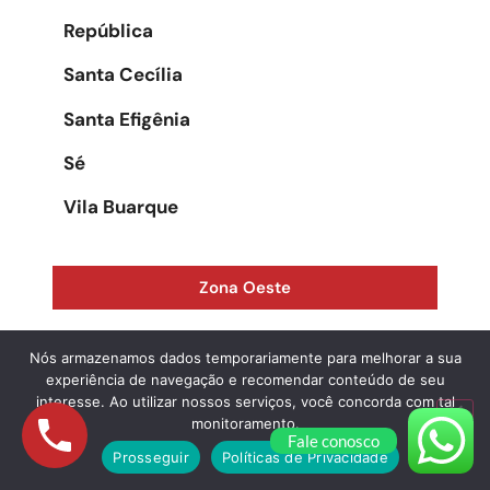
República
Santa Cecília
Santa Efigênia
Sé
Vila Buarque
Zona Oeste
Água Branca
Nós armazenamos dados temporariamente para melhorar a sua
experiência de navegação e recomendar conteúdo de seu
Alphaville
interesse. Ao utilizar nossos serviços, você concorda com tal
monitoramento.
Fale conosco
Alto da Lapa
Prosseguir
Políticas de Privacidade
Alto de Pinheiros