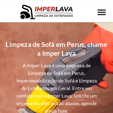
Limpeza de Sofá em Perus, chame
a Imper Lava
A Imper Lava é uma empresa de
Limpeza de Sofá em Perus,
Impermeabilização de Sofá e Limpeza
de Estofados em Geral. Entre em
contato com a Imper Lava, solicite um
orçamento pelo botão abaixo, agende
ainda hoje: