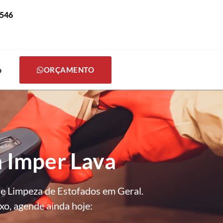
0546
o
ORÇAMENTO
a Imper Lava
 e Limpeza de Estofados em Geral.
xo, agende ainda hoje: