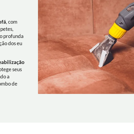
ofá
, com
rpetes,
ão profunda
ação dos eu
eabilização
rotege seus
ndo a
combo de