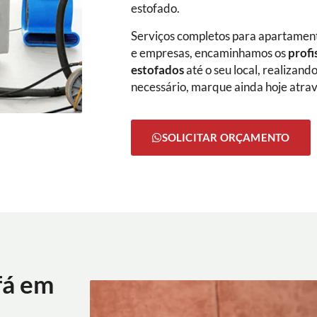
estofado.
Serviços completos para apartamento
e empresas, encaminhamos os
profi
estofados
até o seu local, realizan
necessário, marque ainda hoje atra
SOLICITAR ORÇAMENTO
fá em