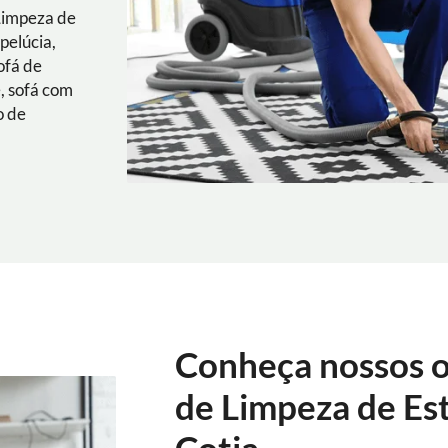
Limpeza de
pelúcia,
ofá de
e, sofá com
o de
Conheça nossos o
de Limpeza de Es
Cotia