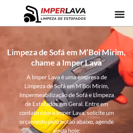
Limpeza de Sofá em M’Boi Mirim,
chame a Imper Lava
A Imper Lava é uma empresa de
Limpeza de Sofá em M’Boi Mirim,
Impermeabilização de Sofá e Limpeza
de Estofados em Geral. Entre em
contato com a Imper Lava, solicite um
orçamento pelo botão abaixo, agende
ainda hoje: