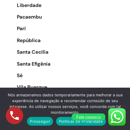
Liberdade
Pacaembu
Pari
República
Santa Cecília
Santa Efigênia
Sé
Vila Buarque
Nós armazenamos dados temporariamente para melhorar a sua
experiência de navegação e recomendar conteúdo de seu
interesse. Ao utilizar nossos serviços, você concorda com tal
Zona Oeste
monitoramento.
Fale conosco
Prosseguir
Políticas de Privacidade
Água Branca