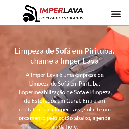
Limpeza de Sofá em Pirituba,
chame a Imper Lava
A Imper Lava é uma empresa de
Limpeza de Sofá em Pirituba,
Impermeabilização de Sofá e Limpeza
de Estofados em Geral. Entre em
contato com a Imper Lava, solicite um
orçamento pelo botão abaixo, agende
ainda hoje: