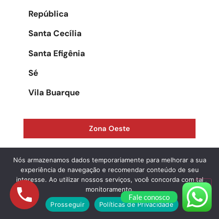
República
Santa Cecília
Santa Efigênia
Sé
Vila Buarque
Zona Oeste
Água Branca
Nós armazenamos dados temporariamente para melhorar a sua
experiência de navegação e recomendar conteúdo de seu
Alphaville
interesse. Ao utilizar nossos serviços, você concorda com tal
monitoramento.
Fale conosco
Alto da Lapa
Prosseguir
Políticas de Privacidade
Alto de Pinheiros