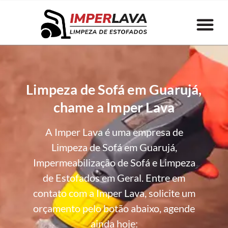
Limpeza de Sofá em Guarujá,
chame a Imper Lava
A Imper Lava é uma empresa de
Limpeza de Sofá em Guarujá,
Impermeabilização de Sofá e Limpeza
de Estofados em Geral. Entre em
contato com a Imper Lava, solicite um
orçamento pelo botão abaixo, agende
ainda hoje: