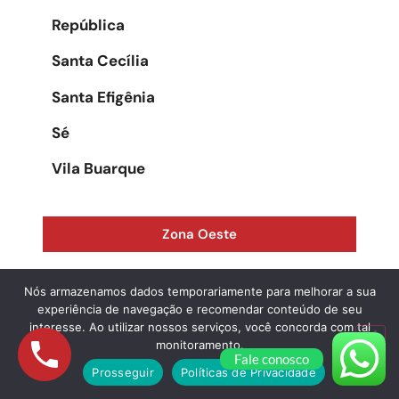
República
Santa Cecília
Santa Efigênia
Sé
Vila Buarque
Zona Oeste
Água Branca
Nós armazenamos dados temporariamente para melhorar a sua
experiência de navegação e recomendar conteúdo de seu
Alphaville
interesse. Ao utilizar nossos serviços, você concorda com tal
monitoramento.
Fale conosco
Alto da Lapa
Prosseguir
Políticas de Privacidade
Alto de Pinheiros