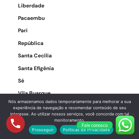
Liberdade
Pacaembu
Pari
República
Santa Cecília
Santa Efigênia
Sé
Vila Buarque
Nós armazenamos dados temporariamente para melhorar a sua
experiência de navegação e recomendar conteúdo de seu
interesse. Ao utilizar nossos serviços, você concorda com tal
Zona Oeste
monitoramento.
Fale conosco
Prosseguir
Políticas de Privacidade
Água Branca