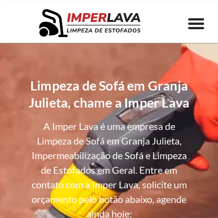
Limpeza de Sofá em Granja
Julieta, chame a Imper Lava
A Imper Lava é uma empresa de
Limpeza de Sofá em Granja Julieta,
Impermeabilização de Sofá e Limpeza
de Estofados em Geral. Entre em
contato com a Imper Lava, solicite um
orçamento pelo botão abaixo, agende
ainda hoje: