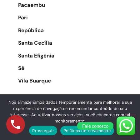
Pacaembu
Pari
República
Santa Cecília
Santa Efigênia
Sé
Vila Buarque
Nós armazenamos dados temporariamente para melhorar a sua
Zona Oeste
experiência de navegação e recomendar conteúdo de seu
interesse. Ao utilizar nossos serviços, você concorda com tal
monitoramento.
Água Branca
Fale conosco
Prosseguir
Políticas de Privacidade
Alphaville