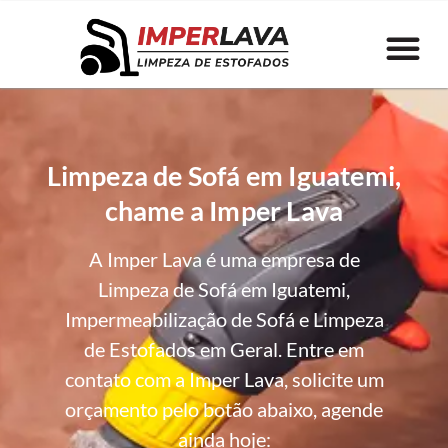
Limpeza de Sofá em Iguatemi,
chame a Imper Lava
A Imper Lava é uma empresa de
Limpeza de Sofá em Iguatemi,
Impermeabilização de Sofá e Limpeza
de Estofados em Geral. Entre em
contato com a Imper Lava, solicite um
orçamento pelo botão abaixo, agende
ainda hoje: