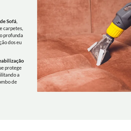
 de Sofá
,
e carpetes,
ão profunda
ação dos eu
eabilização
que protege
ilitando a
combo de