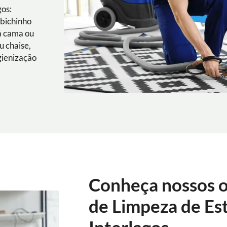
gos:
 bichinho
á cama ou
u chaise,
gienização
Conheça nossos o
de Limpeza de Es
Interlagos