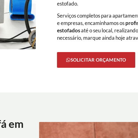
estofado.
Serviços completos para apartamento
e empresas, encaminhamos os
profi
estofados
até o seu local, realizan
necessário, marque ainda hoje atra
SOLICITAR ORÇAMENTO
fá em