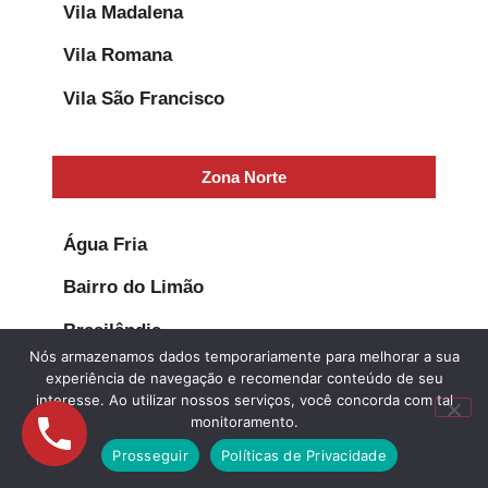
Vila Madalena
Vila Romana
Vila São Francisco
Zona Norte
Água Fria
Bairro do Limão
Brasilândia
Nós armazenamos dados temporariamente para melhorar a sua
Casa Verde
experiência de navegação e recomendar conteúdo de seu
interesse. Ao utilizar nossos serviços, você concorda com tal
Freguesia do Ó
monitoramento.
Prosseguir
Políticas de Privacidade
Horto Florestal