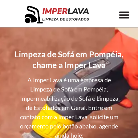
Limpeza de Sofá em Pompéia,
chame a Imper Lava
A Imper Lava é uma empresa de
Limpeza de Sofá em Pompéia,
Impermeabilização de Sofá e Limpeza
de Estofados em Geral. Entre em
contato com a Imper Lava, solicite um
orçamento pelo botão abaixo, agende
ainda hoje: