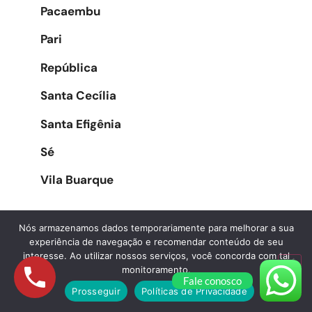
Pacaembu
Pari
República
Santa Cecília
Santa Efigênia
Sé
Vila Buarque
Nós armazenamos dados temporariamente para melhorar a sua
Zona Oeste
experiência de navegação e recomendar conteúdo de seu
interesse. Ao utilizar nossos serviços, você concorda com tal
monitoramento.
Água Branca
Fale conosco
Prosseguir
Políticas de Privacidade
Alphaville