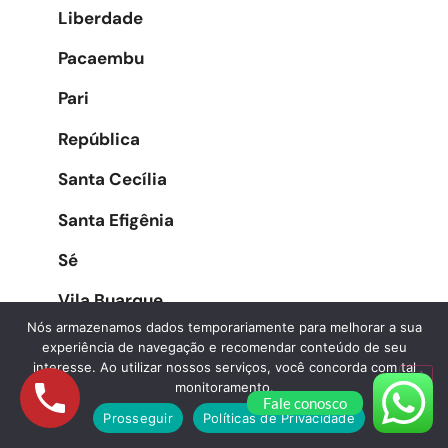
Liberdade
Pacaembu
Pari
República
Santa Cecília
Santa Efigênia
Sé
Vila Buarque
Nós armazenamos dados temporariamente para melhorar a sua
experiência de navegação e recomendar conteúdo de seu
interesse. Ao utilizar nossos serviços, você concorda com tal
Zona Oeste
monitoramento.
Fale conosco
Prosseguir
Políticas de Privacidade
Água Branca