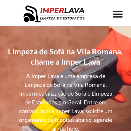
Limpeza de Sofá na Vila Romana,
chame a Imper Lava
A Imper Lava é uma empresa de
Limpeza de Sofá na Vila Romana,
Impermeabilização de Sofá e Limpeza
de Estofados em Geral. Entre em
contato com a Imper Lava, solicite um
orçamento pelo botão abaixo, agende
ainda hoje: