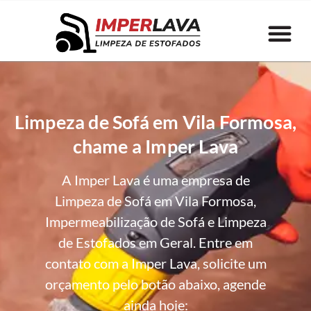
Limpeza de Sofá em Vila Formosa,
chame a Imper Lava
A Imper Lava é uma empresa de
Limpeza de Sofá em Vila Formosa,
Impermeabilização de Sofá e Limpeza
de Estofados em Geral. Entre em
contato com a Imper Lava, solicite um
orçamento pelo botão abaixo, agende
ainda hoje: