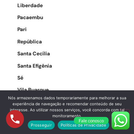
Liberdade
Pacaembu
Pari
República
Santa Cecília
Santa Efigênia
Sé
Vila Buarque
Nós armazenamos dados temporariamente para melhorar a sua
experiência de navegação e recomendar conteúdo de seu
interesse. Ao utilizar nossos serviços, você concorda com tal
Zona Oeste
monitoramento.
Fale conosco
Prosseguir
Políticas de Privacidade
Água Branca