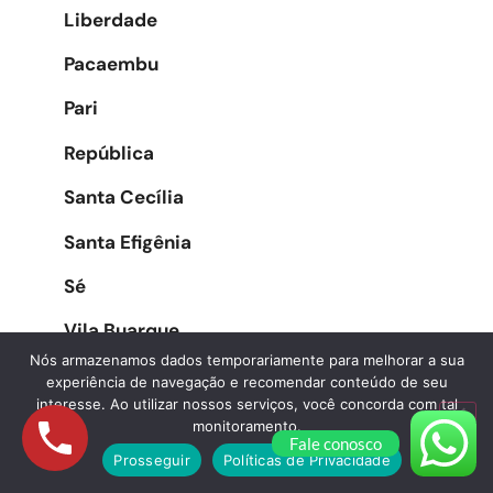
Liberdade
Pacaembu
Pari
República
Santa Cecília
Santa Efigênia
Sé
Vila Buarque
Nós armazenamos dados temporariamente para melhorar a sua
experiência de navegação e recomendar conteúdo de seu
interesse. Ao utilizar nossos serviços, você concorda com tal
Zona Oeste
monitoramento.
Fale conosco
Prosseguir
Políticas de Privacidade
Água Branca