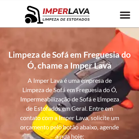
Limpeza de Sofá em Freguesia do
Ó, chame a Imper Lava
A Imper Lava é uma empresa de
Limpeza de Sofá em Freguesia do Ó,
Impermeabilização de Sofá e Limpeza
de Estofados em Geral. Entre em
contato com a Imper Lava, solicite um
orçamento pelo botão abaixo, agende
ainda hoje: