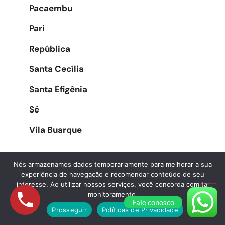
Pacaembu
Pari
República
Santa Cecília
Santa Efigênia
Sé
Vila Buarque
Nós armazenamos dados temporariamente para melhorar a sua
Zona Oeste
experiência de navegação e recomendar conteúdo de seu
interesse. Ao utilizar nossos serviços, você concorda com tal
monitoramento.
Água Branca
Fale conosco
Prosseguir
Políticas de Privacidade
Alphaville