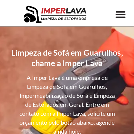
Limpeza de Sofá em Guarulhos,
chame a Imper Lava
A Imper Lava é uma empresa de
Limpeza de Sofá em Guarulhos,
Impermeabilização de Sofá e Limpeza
de Estofados em Geral. Entre em
contato com a Imper Lava, solicite um
orçamento pelo botão abaixo, agende
ainda hoje: