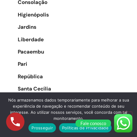
Consolação
Higienópolis
Jardins
Liberdade
Pacaembu
Pari
República
Santa Cecília
Nós armazenamos dados temporariamente para melhorar a sua
Santa Efigênia
experiência de navegação e recomendar conteúdo de seu
interesse. Ao utilizar nossos serviços, você concorda com tal
Sé
monitoramento.
Fale conosco
Vila Buarque
Prosseguir
Políticas de Privacidade