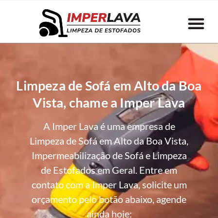
Limpeza de Sofá em Alto da Boa
Vista, chame a Imper Lava
A Imper Lava é uma empresa de
Limpeza de Sofá em Alto da Boa Vista,
Impermeabilização de Sofá e Limpeza
de Estofados em Geral. Entre em
contato com a Imper Lava, solicite um
orçamento pelo botão abaixo, agende
ainda hoje: