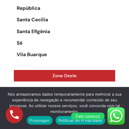
República
Santa Cecília
Santa Efigênia
Sé
Vila Buarque
Zona Oeste
Água Branca
Nós armazenamos dados temporariamente para melhorar a sua
experiência de navegação e recomendar conteúdo de seu
Alphaville
interesse. Ao utilizar nossos serviços, você concorda com tal
monitoramento.
Fale conosco
Alto da Lapa
Prosseguir
Políticas de Privacidade
Alto de Pinheiros