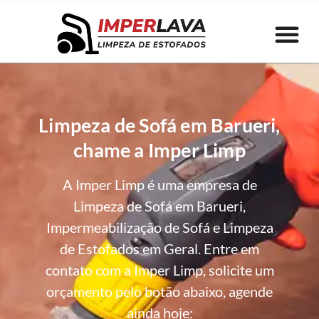
Limpeza de Sofá em Barueri,
chame a Imper Limp
A Imper Limp é uma empresa de
Limpeza de Sofá em Barueri,
Impermeabilização de Sofá e Limpeza
de Estofados em Geral. Entre em
contato com a Imper Limp, solicite um
orçamento pelo botão abaixo, agende
ainda hoje: