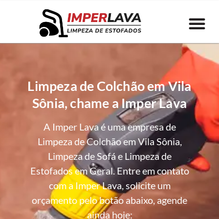
Limpeza de Colchão em Vila
Sônia, chame a Imper Lava
A Imper Lava é uma empresa de
Limpeza de Colchão em Vila Sônia,
Limpeza de Sofá e Limpeza de
Estofados em Geral. Entre em contato
com a Imper Lava, solicite um
orçamento pelo botão abaixo, agende
ainda hoje: