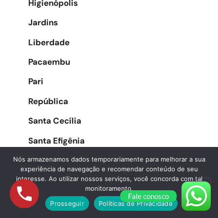
Higienópolis
Jardins
Liberdade
Pacaembu
Pari
República
Santa Cecília
Santa Efigênia
Sé
Nós armazenamos dados temporariamente para melhorar a sua
experiência de navegação e recomendar conteúdo de seu
Vila Buarque
interesse. Ao utilizar nossos serviços, você concorda com tal
monitoramento.
Fale conosco
Prosseguir
Políticas de Privacidade
Zona Oeste