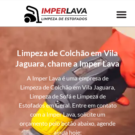
Limpeza de Colchão em Vila
Jaguara, chame a Imper Lava
A Imper Lava é uma empresa de
Limpeza de Colchão em Vila Jaguara,
Limpeza de Sofá e Limpeza de
Estofados em Geral. Entre em contato
com a Imper Lava, solicite um
orçamento pelo botão abaixo, agende
ainda hoje: