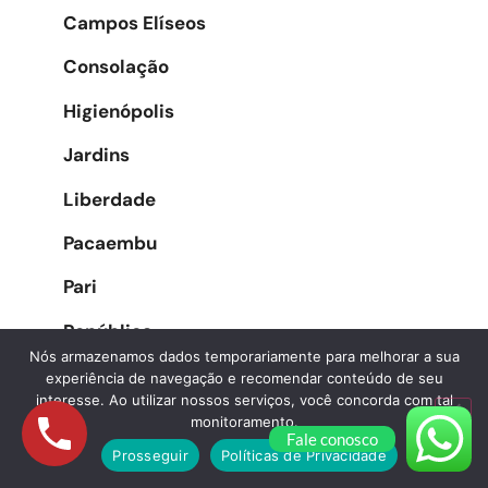
Campos Elíseos
Consolação
Higienópolis
Jardins
Liberdade
Pacaembu
Pari
República
Nós armazenamos dados temporariamente para melhorar a sua
Santa Cecília
experiência de navegação e recomendar conteúdo de seu
interesse. Ao utilizar nossos serviços, você concorda com tal
Santa Efigênia
monitoramento.
Fale conosco
Prosseguir
Políticas de Privacidade
Sé