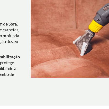
m de Sofá
,
e carpetes,
ão profunda
ação dos eu
eabilização
 protege
ilitando a
combo de