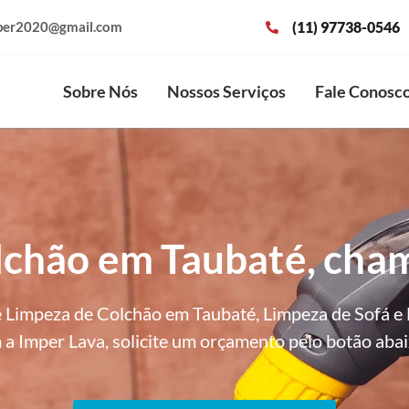
(11) 97738-0546
per2020@gmail.com
Sobre Nós
Nossos Serviços
Fale Conosc
lchão em Taubaté, cham
 Limpeza de Colchão em Taubaté, Limpeza de Sofá e 
a Imper Lava, solicite um orçamento pelo botão abai