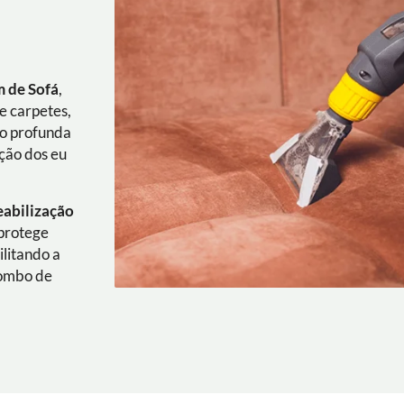
 de Sofá
,
e carpetes,
ão profunda
ação dos eu
eabilização
 protege
ilitando a
combo de