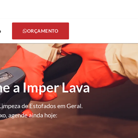
o
ORÇAMENTO
e a Imper Lava
Limpeza de Estofados em Geral.
xo, agende ainda hoje: