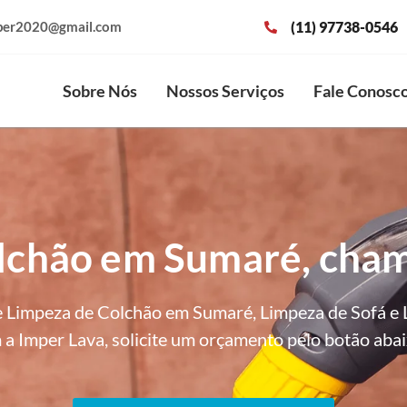
(11) 97738-0546
per2020@gmail.com
Sobre Nós
Nossos Serviços
Fale Conosc
lchão em Sumaré, cham
 Limpeza de Colchão em Sumaré, Limpeza de Sofá e 
a Imper Lava, solicite um orçamento pelo botão abai