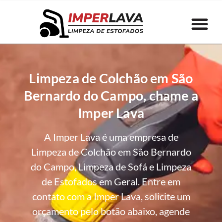
Limpeza de Colchão em São
Bernardo do Campo, chame a
Imper Lava
A Imper Lava é uma empresa de
Limpeza de Colchão em São Bernardo
do Campo, Limpeza de Sofá e Limpeza
de Estofados em Geral. Entre em
contato com a Imper Lava, solicite um
orçamento pelo botão abaixo, agende