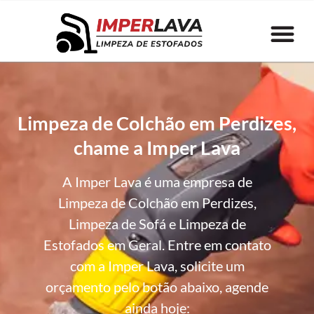
Limpeza de Colchão em Perdizes,
chame a Imper Lava
A Imper Lava é uma empresa de
Limpeza de Colchão em Perdizes,
Limpeza de Sofá e Limpeza de
Estofados em Geral. Entre em contato
com a Imper Lava, solicite um
orçamento pelo botão abaixo, agende
ainda hoje: