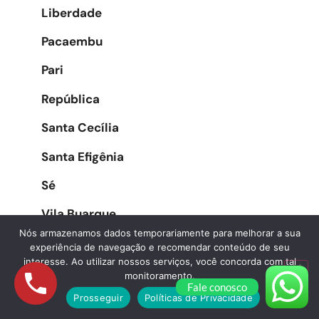
Liberdade
Pacaembu
Pari
República
Santa Cecília
Santa Efigênia
Sé
Vila Buarque
Nós armazenamos dados temporariamente para melhorar a sua
experiência de navegação e recomendar conteúdo de seu
interesse. Ao utilizar nossos serviços, você concorda com tal
Zona Oeste
monitoramento.
Fale conosco
Prosseguir
Políticas de Privacidade
Água Branca