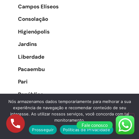
Campos Elíseos
Consolação
Higienópolis
Jardins
Liberdade
Pacaembu
Pari
República
Nós armazenamos dados temporariamente para melhorar a sua
Santa Cecília
experiência de navegação e recomendar conteúdo de seu
interesse. Ao utilizar nossos serviços, você concorda com tal
Santa Efigênia
monitoramento.
Fale conosco
Prosseguir
Políticas de Privacidade
Sé