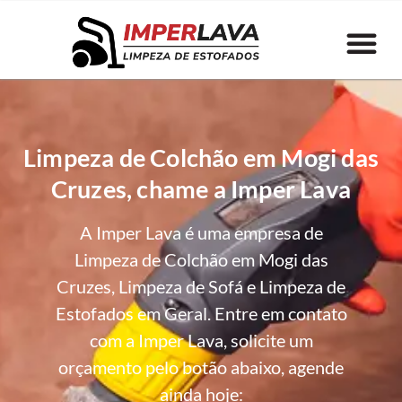
Limpeza de Colchão em Mogi das
Cruzes, chame a Imper Lava
A Imper Lava é uma empresa de
Limpeza de Colchão em Mogi das
Cruzes, Limpeza de Sofá e Limpeza de
Estofados em Geral. Entre em contato
com a Imper Lava, solicite um
orçamento pelo botão abaixo, agende
ainda hoje: