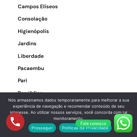
Campos Elíseos
Consolação
Higienópolis
Jardins
Liberdade
Pacaembu
Pari
República
Nós armazenamos dados temporariamente para melhorar a sua
Santa Cecília
experiência de navegação e recomendar conteúdo de seu
interesse. Ao utilizar nossos serviços, você concorda com tal
Santa Efigênia
monitoramento.
Fale conosco
Prosseguir
Políticas de Privacidade
Sé