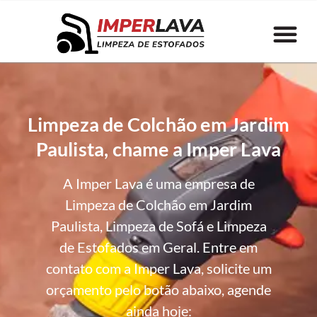
Limpeza de Colchão em Jardim
Paulista, chame a Imper Lava
A Imper Lava é uma empresa de
Limpeza de Colchão em Jardim
Paulista, Limpeza de Sofá e Limpeza
de Estofados em Geral. Entre em
contato com a Imper Lava, solicite um
orçamento pelo botão abaixo, agende
ainda hoje: