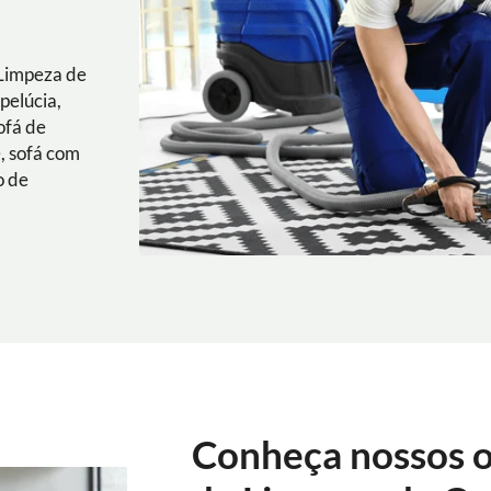
 Limpeza de
pelúcia,
ofá de
e, sofá com
o de
Conheça nossos o