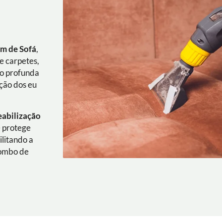
m de Sofá
,
e carpetes,
ão profunda
ação dos eu
eabilização
e protege
ilitando a
combo de