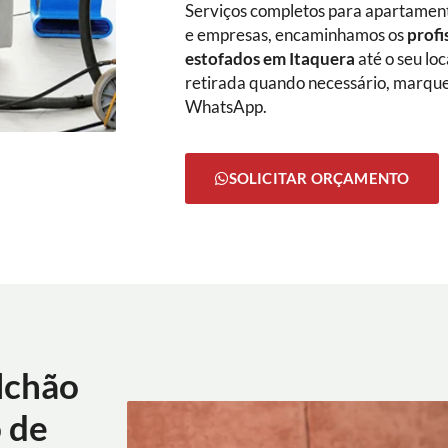
Serviços completos para apartamento
e empresas, encaminhamos os
profi
estofados em Itaquera
até o seu lo
retirada quando necessário, marque
WhatsApp.
SOLICITAR ORÇAMENTO
lchão
 de