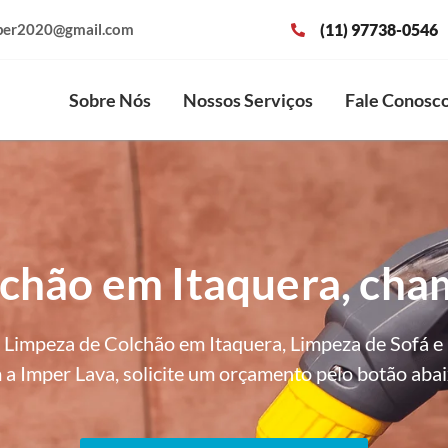
(11) 97738-0546
per2020@gmail.com
Sobre Nós
Nossos Serviços
Fale Conosc
chão em Itaquera, cha
Limpeza de Colchão em Itaquera, Limpeza de Sofá e
a Imper Lava, solicite um orçamento pelo botão abai