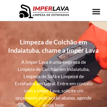
Limpeza de Colchão em
Indaiatuba, chame a Imper Lava
A Imper Lava é uma empresa de
Limpeza de Colchão em Indaiatuba,
Limpeza de Sofá e Limpeza de
Estofados em Geral. Entre em contato
com a Imper Lava, solicite um
orçamento pelo botão abaixo, agende
ainda hoje: