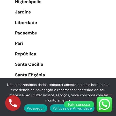
Higienópolis
Jardins
Liberdade
Pacaembu
Pari
República
Santa Cecília
Santa Efigênia
Sé
Nós armazenamos dados temporariamente para melhorar a sua
experiência de navegação e recomendar conteúdo de seu
Vila Buarque
interesse. Ao utilizar nossos serviços, você concorda com tal
monitoramento.
Fale conosco
Prosseguir
Políticas de Privacidade
Zona Oeste