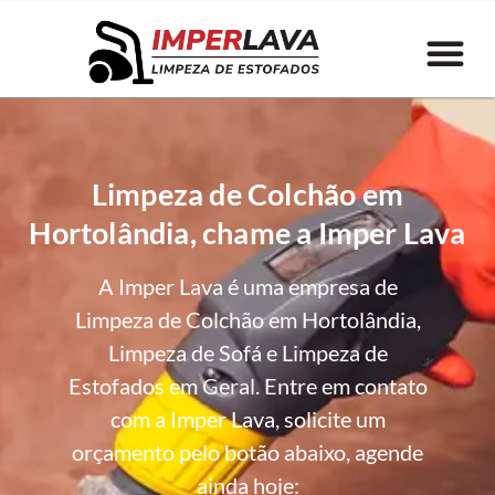
Limpeza de Colchão em
Hortolândia, chame a Imper Lava
A Imper Lava é uma empresa de
Limpeza de Colchão em Hortolândia,
Limpeza de Sofá e Limpeza de
Estofados em Geral. Entre em contato
com a Imper Lava, solicite um
orçamento pelo botão abaixo, agende
ainda hoje: