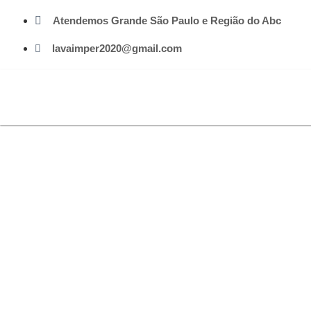
Atendemos Grande São Paulo e Região do Abc
lavaimper2020@gmail.com
Limpeza de 
A Imper Lava é uma empresa de
em Geral. Entre em contato 