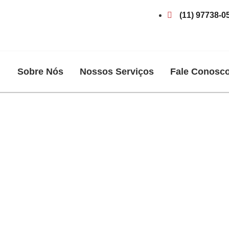
(11) 97738-0
Sobre Nós
Nossos Serviços
Fale Conosc
Colchão em Granja Vi
Imper Lava
 Limpeza de Colchão em Granja Viana, Limpeza 
com a Imper Lava, solicite um orçamento pelo botã