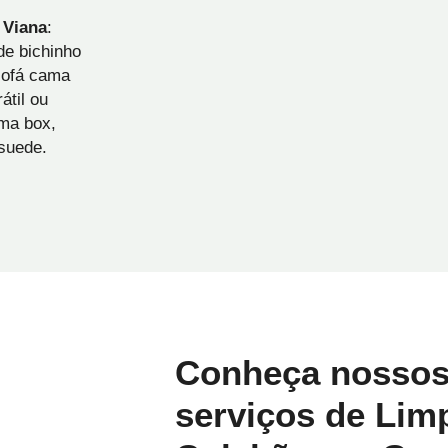
 Viana
:
de bichinho
sofá cama
átil ou
ama box,
 suede.
Conheça nossos
serviços de Lim