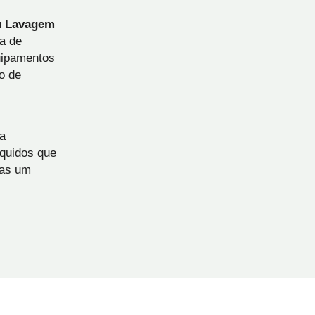
u Lavagem
a de
quipamentos
o de
ma
íquidos que
nas um