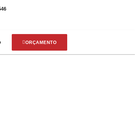
546
o
ORÇAMENTO
ana, chame a
de Sofá e Limpeza de Estofados
o abaixo, agende ainda hoje: