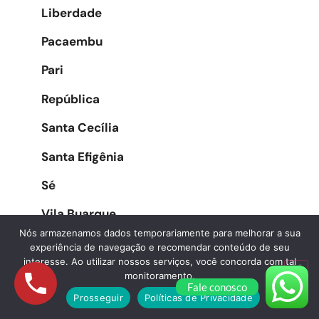
Liberdade
Pacaembu
Pari
República
Santa Cecília
Santa Efigênia
Sé
Vila Buarque
Nós armazenamos dados temporariamente para melhorar a sua
experiência de navegação e recomendar conteúdo de seu
interesse. Ao utilizar nossos serviços, você concorda com tal
Zona Oeste
monitoramento.
Fale conosco
Prosseguir
Políticas de Privacidade
Água Branca