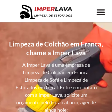
Limpeza de Colchão em Franca,
chame a Imper Lava
A Imper Lava é uma empresa de
Limpeza de Colchão em Franca,
Limpeza de Sofá e Limpeza de
Estofados em Geral. Entre em contato
com a Imper Lava, solicite um
orçamento pelo botão abaixo, agende
ainda hoje: