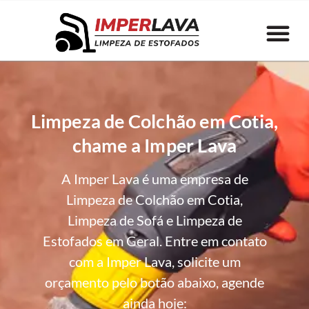
Limpeza de Colchão em Cotia,
chame a Imper Lava
A Imper Lava é uma empresa de
Limpeza de Colchão em Cotia,
Limpeza de Sofá e Limpeza de
Estofados em Geral. Entre em contato
com a Imper Lava, solicite um
orçamento pelo botão abaixo, agende
ainda hoje: