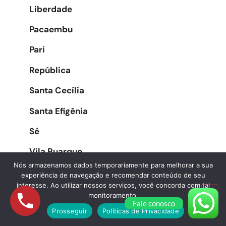
Liberdade
Pacaembu
Pari
República
Santa Cecília
Santa Efigênia
Sé
Vila Buarque
Nós armazenamos dados temporariamente para melhorar a sua
experiência de navegação e recomendar conteúdo de seu
interesse. Ao utilizar nossos serviços, você concorda com tal
Zona Oeste
monitoramento.
Fale conosco
Prosseguir
Políticas de Privacidade
Água Branca