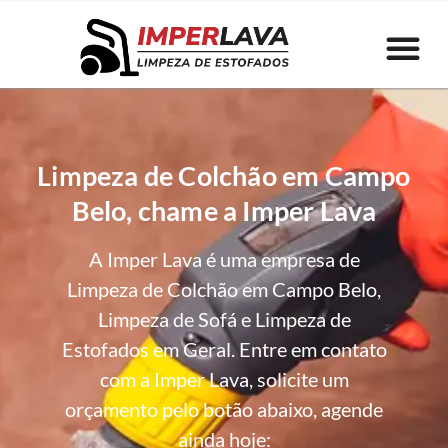
Limpeza de Colchão em Campo
Belo, chame a Imper Lava
A Imper Lava é uma empresa de
Limpeza de Colchão em Campo Belo,
Limpeza de Sofá e Limpeza de
Estofados em Geral. Entre em contato
com a Imper Lava, solicite um
orçamento pelo botão abaixo, agende
ainda hoje: